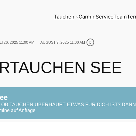
Tauchen
Garmin
Service
Team
Ter
LI 26, 2025 11:00 AM
AUGUST 9, 2025 11:00 AM
RTAUCHEN SEE
ee
R, OB TAUCHEN ÜBERHAUPT ETWAS FÜR DICH IST? DAN
ne auf Anfrage