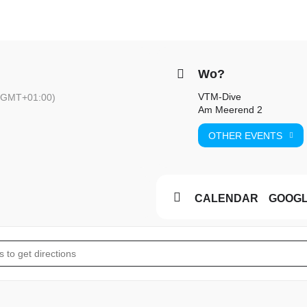
Wo?
VTM-Dive
(GMT+01:00)
Am Meerend 2
OTHER EVENTS
CALENDAR
GOOG
ertauchen See []