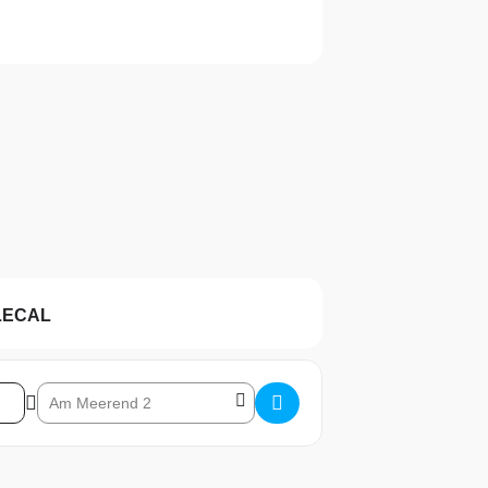
LECAL
Destination Address – Schnuppertauchen See []