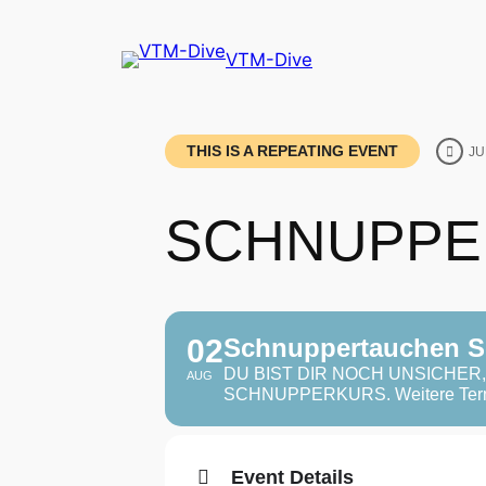
VTM-Dive
THIS IS A REPEATING EVENT
JU
SCHNUPPE
02
Schnuppertauchen S
DU BIST DIR NOCH UNSICHE
AUG
SCHNUPPERKURS. Weitere Termi
Event Details