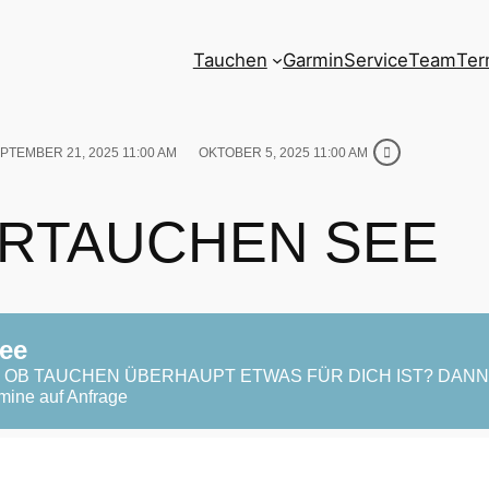
Tauchen
Garmin
Service
Team
Ter
PTEMBER 21, 2025 11:00 AM
OKTOBER 5, 2025 11:00 AM
RTAUCHEN SEE
ee
R, OB TAUCHEN ÜBERHAUPT ETWAS FÜR DICH IST? DAN
ne auf Anfrage