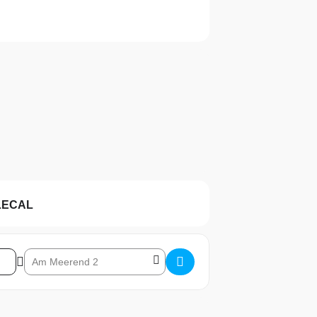
LECAL
Destination Address – Schnuppertauchen See []