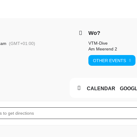
Wo?
VTM-Dive
 am
(GMT+01:00)
Am Meerend 2
OTHER EVENTS
CALENDAR
GOOG
ertauchen See []