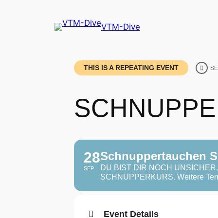
VTM-Dive
THIS IS A REPEATING EVENT
SE
SCHNUPPE
28
Schnuppertauchen S
DU BIST DIR NOCH UNSICHE
SEP
SCHNUPPERKURS. Weitere Termi
Event Details