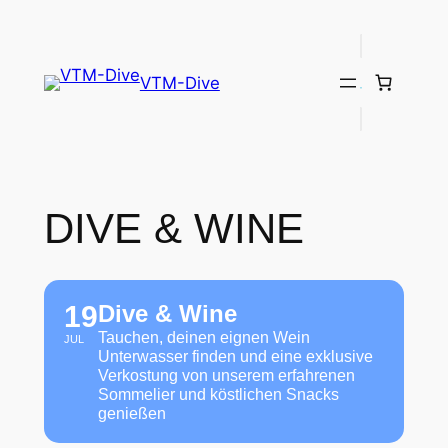
VTM-Dive
DIVE & WINE
19
Dive & Wine
Tauchen, deinen eignen Wein
JUL
Unterwasser finden und eine exklusive
Verkostung von unserem erfahrenen
Sommelier und köstlichen Snacks
genießen