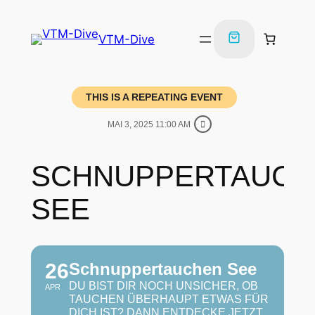
VTM-Dive
THIS IS A REPEATING EVENT
MAI 3, 2025 11:00 AM
SCHNUPPERTAUCH
SEE
26
Schnuppertauchen See
DU BIST DIR NOCH UNSICHER, OB
APR
TAUCHEN ÜBERHAUPT ETWAS FÜR
DICH IST? DANN ENTDECKE JETZT