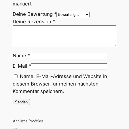
markiert
p
e
Deine Bewertung
*
c
Deine Rezension
*
i
a
l
t
Name
*
y
E-Mail
*
–
M
Name, E-Mail-Adresse und Website in
e
diesem Browser für meinen nächsten
n
Kommentar speichern.
g
e
Ähnliche Produkte