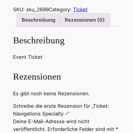
i
c
SKU:
sku_2699
Category:
Ticket
k
Beschreibung
Rezensionen (0)
e
t
Beschreibung
:
N
a
Event Ticket
v
i
Rezensionen
g
a
t
Es gibt noch keine Rezensionen.
i
Schreibe die erste Rezension für „Ticket:
o
Navigations Specialty –“
n
Deine E-Mail-Adresse wird nicht
s
veröffentlicht.
Erforderliche Felder sind mit
*
S