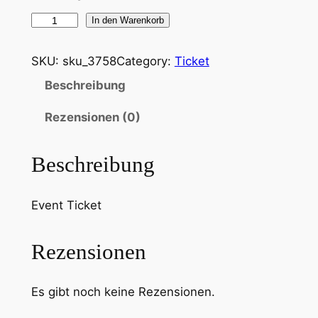
T
In den Warenkorb
i
c
SKU:
sku_3758
Category:
Ticket
k
Beschreibung
e
t
Rezensionen (0)
:
S
Beschreibung
p
e
Event Ticket
c
i
a
Rezensionen
l
t
Es gibt noch keine Rezensionen.
y
T