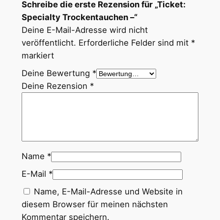
Schreibe die erste Rezension für „Ticket:
r
Specialty Trockentauchen –“
o
Deine E-Mail-Adresse wird nicht
c
veröffentlicht.
Erforderliche Felder sind mit
*
k
markiert
e
Deine Bewertung
*
n
Deine Rezension
*
t
a
u
c
h
e
Name
*
n
E-Mail
*
–
M
Name, E-Mail-Adresse und Website in
e
diesem Browser für meinen nächsten
n
Kommentar speichern.